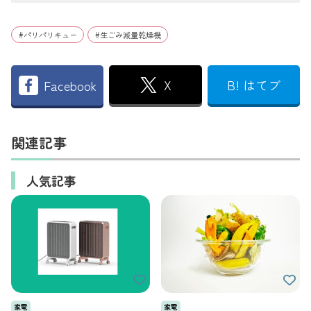
#
パリパリキュー
#
生ごみ減量乾燥機
X
B! はてブ
Facebook
関連記事
人気記事
家電
家電