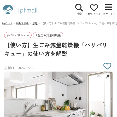
Hpfmall
検索
カテゴリー
お気に入り
Hpfmall
>
共働き家事
>
家電
>
【使い方】生ごみ減量乾燥機「パリパリキュー」の使い方を解説
#
パリパリキュー
#
生ごみ減量乾燥機
【使い方】生ごみ減量乾燥機「パリパリ
キュー」の使い方を解説
更新日：2025/07/25