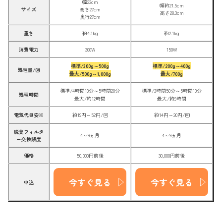
幅23cm
幅約21.5cm
サイズ
高さ27cm
高さ28.3cm
奥行27cm
重さ
約4.1kg
約2.1kg
消費電力
300W
150W
標準/300g～500g
標準/200g～400g
処理量/回
最大/500g～1,000g
最大/700g
標準/4時間10分～5時間20分
標準/3時間50分～5時間10分
処理時間
最大/約12時間
最大/約9時間
電気代目安
※
約19円～52円/回
約14円～30円/回
脱臭フィルタ
4～9ヵ月
4～9ヵ月
ー交換頻度
価格
50,000円前後
30,000円前後
今すぐ見る
今すぐ見る
申込