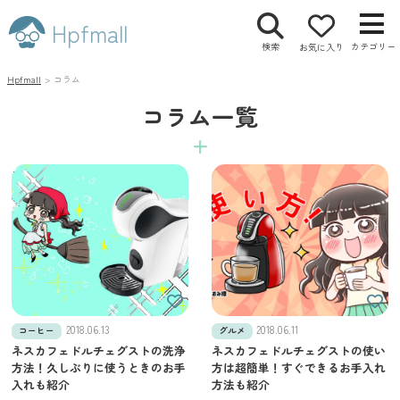
Hpfmall
検索
カテゴリー
お気に入り
Hpfmall
>
コラム
コラム一覧
2018.06.13
2018.06.11
コーヒー
グルメ
ネスカフェドルチェグストの洗浄
ネスカフェドルチェグストの使い
方法！久しぶりに使うときのお手
方は超簡単！すぐできるお手入れ
入れも紹介
方法も紹介