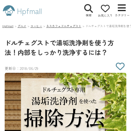
Hpfmall
検索
カテゴリー
お気に入り
Hpfmall
>
グルメ
>
コーヒー
>
ネスカフェドルチェグスト
>
ドルチェグストで湯垢洗浄剤を使
ドルチェグストで湯垢洗浄剤を使う方
法！内部をしっかり洗浄するには？
更新日：2018/06/29