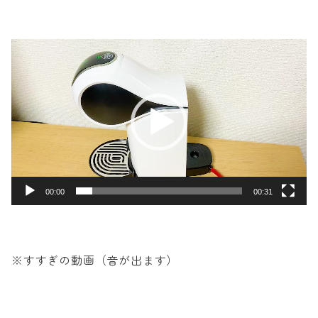
動
画
プ
レ
ー
ヤ
ー
00:00
00:31
※すすぎの動画（音が出ます）