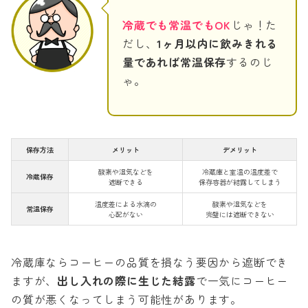
冷蔵でも常温でもOK
じゃ！た
だし、
1ヶ月以内に飲みきれる
量であれば常温保存
するのじ
ゃ。
保存方法
メリット
デメリット
酸素や湿気などを
冷蔵庫と室温の温度差で
冷蔵保存
遮断できる
保存容器が結露してしまう
温度差による水滴の
酸素や湿気などを
常温保存
心配がない
完璧には遮断できない
冷蔵庫ならコーヒーの品質を損なう要因から遮断でき
ますが、
出し入れの際に生じた結露
で一気にコーヒー
の質が悪くなってしまう可能性があります。