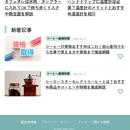
カフェオレは水筒・タンブラー
ハンドドリップに温度計は必
に入れてOK？持ち歩くリスク
要？温度計のメリットとおすす
や衛生面を解説
め湯温計を紹介
新着記事
コーヒー基礎知識
2022/10/13
コーヒーの資格おすすめはこれ！初心者向けか
ら仕事で使えるガチ資格まで徹底網羅
コーヒー基礎知識
2022/09/12
シーロースターセレクトコーヒーとは？おすす
め商品やコーヒーの特徴を徹底解説
運営者情報
プライバシーポリシー
クッキーに関する情報
© 2026 HPF MALL