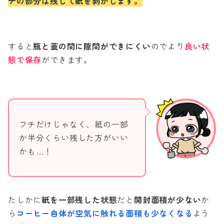
チの部分は残して紙を剥がします。
すると
瓶と蓋の間に隙間ができにくい
のでより
良い状
態で保存
ができます。
フチだけじゃなく、紙の一部
か半分くらい残した方がいい
かも…！
たしかに
紙を一部残した状態
だと
開封面積が少ない
か
ら
コーヒー自体が空気に触れる面積も少なくなる
よう