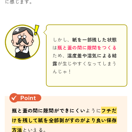
に感じます。
しかし、
紙を一部残した状態
は
瓶と蓋の間に隙間をつくる
ため、
温度差や湿気による結
露
が生じやすくなってしまう
んじゃ！
瓶と蓋の間に隙間ができにくい
ように
フチだ
けを残して紙を全部剥がすのがより良い保存
方法
といえる。