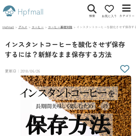
Hpfmall
検索
カテゴリー
お気に入り
Hpfmall
>
グルメ
>
コーヒー
>
コーヒー基礎知識
>
インスタントコーヒーを酸化させず保存す
インスタントコーヒーを酸化させず保存
するには？新鮮なまま保存する方法
更新日：2018/06/26