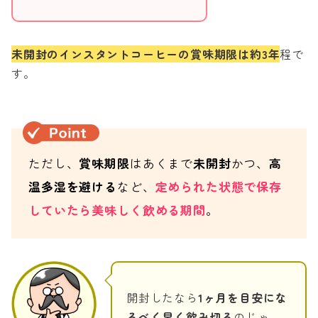
未開封のインスタントコーヒーの賞味期限は約3年
程で
す。
ただし、
賞味期限
はあくまで
未開封
かつ、
高
温多湿を避ける
など、
定められた状態で保存
していたら美味しく飲める期間
。
開封したなら
1ヶ月を目安にな
るべく早く飲み切る
のじゃ。